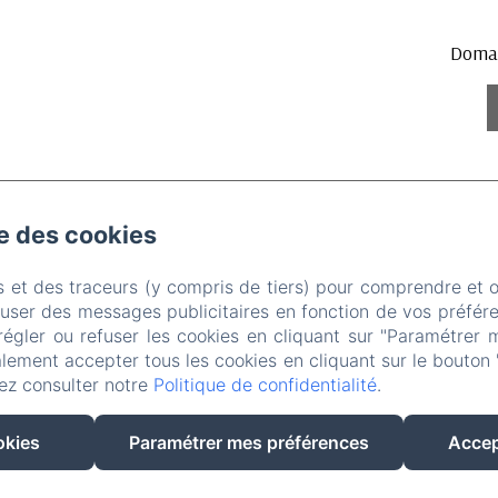
Domai
se des cookies
ne de l’Eichelberg, Bernardvillé
Téléphone: 07 87 48 48 
s et des traceurs (y compris de tiers) pour comprendre et 
contact@les-jardins-de-madeleine.com
fuser des messages publicitaires en fonction de vos préfére
régler ou refuser les cookies en cliquant sur "Paramétrer 
eil
Chambres Et Appartement
La région
Evenem
lement accepter tous les cookies en cliquant sur le bouton 
ez consulter notre
Politique de confidentialité
.
Contact
brunchs
location de vélos
okies
Paramétrer mes préférences
Accep
EN
FR
DE
NL
Créé par Amenitiz