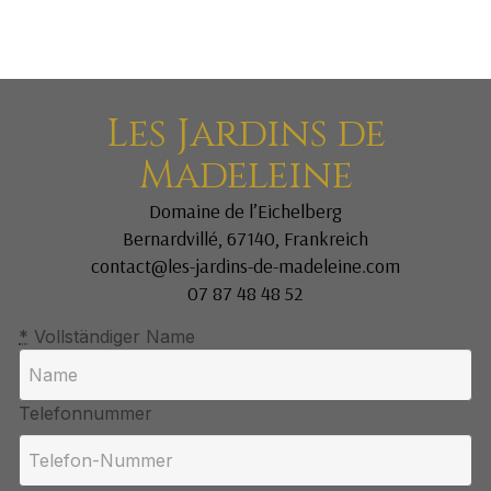
Les Jardins de
Madeleine
Domaine de l’Eichelberg
Bernardvillé, 67140, Frankreich
contact@les-jardins-de-madeleine.com
07 87 48 48 52
*
Vollständiger Name
Telefonnummer