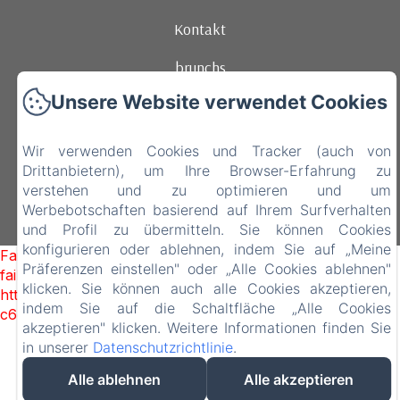
Kontakt
brunchs
Unsere Website verwendet Cookies
location de vélos
EN
FR
DE
NL
Wir verwenden Cookies und Tracker (auch von
Drittanbietern), um Ihre Browser-Erfahrung zu
verstehen und zu optimieren und um
Werbebotschaften basierend auf Ihrem Surfverhalten
und Profil zu übermitteln. Sie können Cookies
konfigurieren oder ablehnen, indem Sie auf „Meine
Failed to load BookingEngine/index: Loading chunk 1322
Präferenzen einstellen" oder „Alle Cookies ablehnen"
failed. (missing:
klicken. Sie können auch alle Cookies akzeptieren,
https://d1cmur5l0xva3h.cloudfront.net/packs/1322-
indem Sie auf die Schaltfläche „Alle Cookies
c6e932f9d3d27b65-1bf7c4dc6a241241.js)
akzeptieren" klicken. Weitere Informationen finden Sie
in unserer
Datenschutzrichtlinie
.
Alle ablehnen
Alle akzeptieren