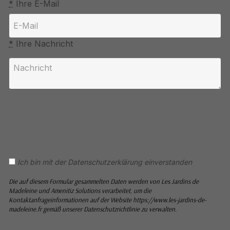
*
Ihre E-Mail
*
Ihre Nachricht
Ich bin mit der Datenschutzerklärung einverstanden
Die auf diesem Formular gesammelten Daten werden von Les Jardins de
Madeleine und Amenitiz Solutions verarbeitet, um die
Kontaktanfrageinformationen auf der Website https://www.les-jardins-de-
madeleine.fr gemäß unserer Datenschutzrichtlinie zu verwalten.