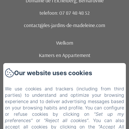
Domaine de l’Eichelberg, Bernardvillé
telefoon: 07 87 48 48 52
contact@les-jardins-de-madeleine.com
Welkom
Kamers en Appartement
De Regio
Our website uses cookies
Festiviteiten
We use cookies and trackers (including from third
Contact
parties) to understand and optimize your browsing
experience and to deliver advertising messages based
brunchs
on your browsing habits and profile. You can configure
or refuse cookies by clicking on
"Set up my
location de vélos
preferences"
or
"Reject all cookies"
. You can also
EN
FR
DE
NL
accept all cookies by clicking on the
"Accept All